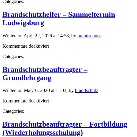
Categories:
–
Sammeltermin
Freiburg
Brandschutzhelfer – Sammeltermin
Ludwigsburg
Written on April 22, 2026 at 14:58, by
brandschutz
für
Kommentare deaktiviert
Brandschutzhelfer
Categories:
–
Sammeltermin
Ludwigsburg
Brandschutzbeauftragter –
Grundlehrgang
Written on März 6, 2020 at 11:03, by
brandschutz
für
Kommentare deaktiviert
Brandschutzbeauftragter
Categories:
–
Grundlehrgang
Brandschutzbeauftragter – Fortbildung
(Wiederholungsschulung)