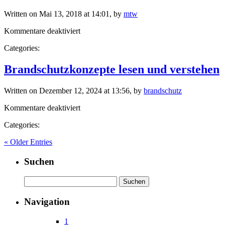
Written on Mai 13, 2018 at 14:01, by
mtw
für
Kommentare deaktiviert
Brandschutzbeauftragter
Categories:
–
Fortbildung
(Wiederholungsschulung)
Brandschutzkonzepte lesen und verstehen
Written on Dezember 12, 2024 at 13:56, by
brandschutz
für
Kommentare deaktiviert
Brandschutzkonzepte
Categories:
lesen
und
« Older Entries
verstehen
Suchen
Suchen
nach:
Navigation
1